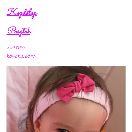
Kezdőlap
Posztok
<=előző
következő=>