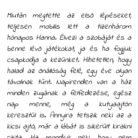
Miután megtette az első lépéseket,
teljesen mobilis lett a tizenhárom
hónapos Hanna. Élvezi a szobáját és a
benne lévő játékokat, ja és ha fogjuk
csapkodja a kezünket. Hihetetlen, hogy
halad az önállóság felé, egy éve olyan
távolinak tűnt. Napirenden van a ház
minden zugának a felfedezése, egész
nap menne, még a kutyaajtón
keresztül is. Annyira tetszik neki az a
kicsi ajtó, már a lábát is sikerült kirakni
rajta. Ha mondjuk neki, hogy nem