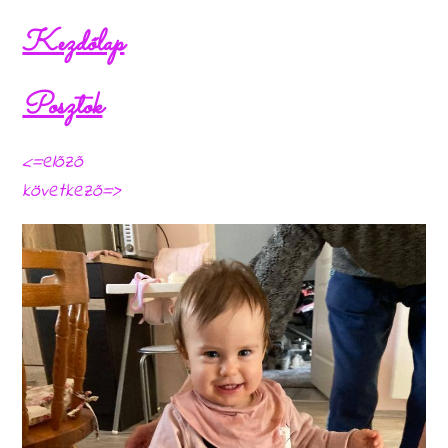
Kezdőlap
Posztok
<=előző
következő=>