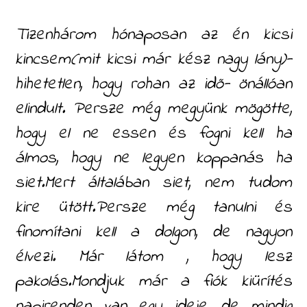
Tizenhárom hónaposan az én kicsi
kincsem(mit kicsi már kész nagy lány)-
hihetetlen, hogy rohan az idő- önállóan
elindult. Persze még megyünk mögötte,
hogy el ne essen és fogni kell ha
álmos, hogy ne legyen koppanás ha
siet.Mert általában siet, nem tudom
kire ütött.Persze még tanulni és
finomítani kell a dolgon, de nagyon
élvezi. Már látom , hogy lesz
pakolás.Mondjuk már a fiók kiürítés
napirenden van egy ideje, de mindig