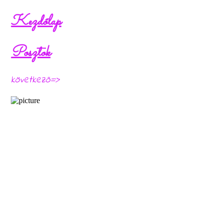
Kezdőlap
Posztok
következő=>