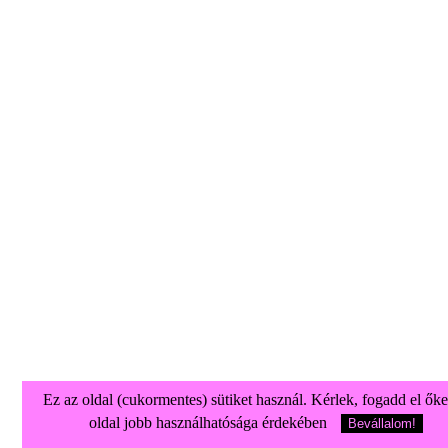
Ez az oldal (cukormentes) sütiket használ. Kérlek, fogadd el őke
oldal jobb használhatósága érdekében
Bevállalom!